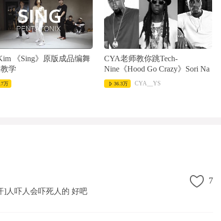
a Kim 《Sing》原版成品编舞
CYA老师教你跳Tech-
蹈教学
Nine《Hood Go Crazy》Sori Na
编舞版
CYA__YS
.7万
36.3万
7
/流汗]人吓人会吓死人的 好吧