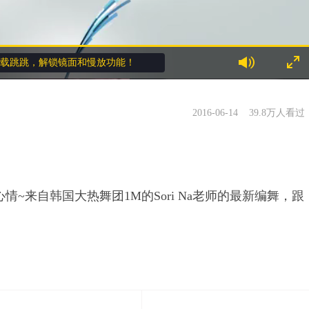
载跳跳，解锁镜面和慢放功能！
2016-06-14
39.8万人看过
py的心情~来自韩国大热舞团1M的Sori Na老师的最新编舞，跟