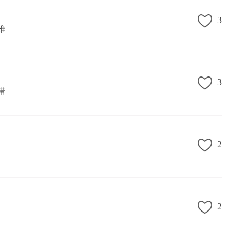
3
难
3
错
2
2