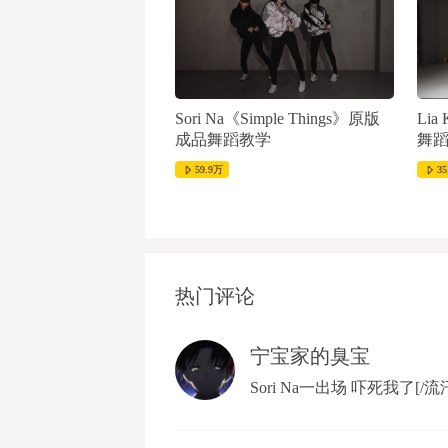
Sori Na《Simple Things》原版
Li
成品舞蹈教学
舞
59.9万
35
热门评论
宁宝家的臭宝
Sori Na一出场 吓死我了[