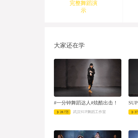
完整舞蹈演
示
1970-01-01 08:00:00
大家还在学
#一分钟舞蹈达人#炫酷出击！
SUP
武汉SUP舞蹈工作室
28.7万
37