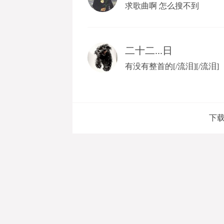
求歌曲啊 怎么搜不到
二十二...日
有没有整首的[/流泪][/流泪]
下载