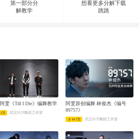
第一部分分
想看更多分解下载
解教学
跳跳
阿雯《Till I Die》编舞教学
阿雯原创编舞 林俊杰《编号
89757》
武汉SUP舞蹈工作室
.1万
武汉SUP舞蹈工作室
14.7万