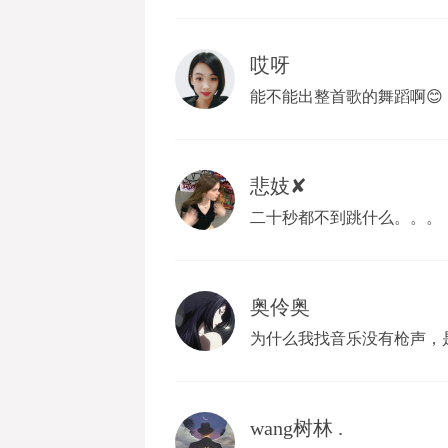
哎呀
能不能出整首歌的舞蹈啊😊
悲妓✘
二十秒都不到跳什么。。。
奥伶奥
为什么我找音乐没有枪声，
wang树林 .