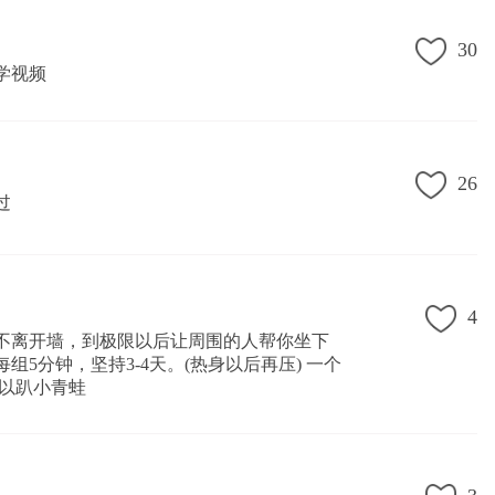
30
学视频
26
过
4
不离开墙，到极限以后让周围的人帮你坐下
组5分钟，坚持3-4天。(热身以后再压) 一个
可以趴小青蛙