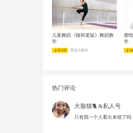
儿童舞蹈《猫和老鼠》舞蹈教
鹿晗
学
学
赛瑞儿舞蹈
47.1万
34
热门评论
大脸猫🐈 &私人号
只有我一个人看出来错了吗