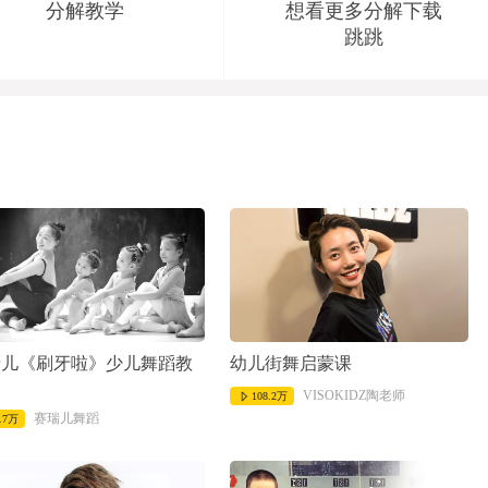
分解教学
想看更多分解下载
跳跳
瑞儿《刷牙啦》少儿舞蹈教
幼儿街舞启蒙课
VISOKIDZ陶老师
108.2万
赛瑞儿舞蹈
.7万