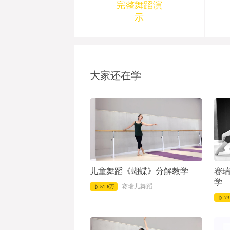
完整舞蹈演
示
1970-01-01 08:00:00
大家还在学
儿童舞蹈《蝴蝶》分解教学
赛
学
赛瑞儿舞蹈
51.6万
73