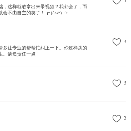
3
础，这样就敢拿出来录视频？我都会了，而
不由自主的笑了！┏ (^ω^)=☞
3
请多让专业的帮帮忙纠正一下。你这样跳的
生。请负责任一点！
3
2