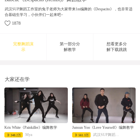
武汉SUP舞蹈工作室的兔子老师为大家带来1m编舞的《Despacito》，也非常适
合基础生学习，小伙伴们一起来吧~
1878
完整舞蹈演
第一部分分
想看更多分
示
解教学
解下载跳跳
2017-12-08 15:29:20
大家还在学
Kris White《Painkiller》编舞教学
Junsun Yoo《Love Yourself》编舞教学
Mya
武汉SUP舞蹈工作室
348.2万
561.3万